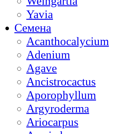
Weingartia
Yavia
Семена
Acanthocalycium
Adenium
Agave
Ancistrocactus
Aporophyllum
Argyroderma
Ariocarpus