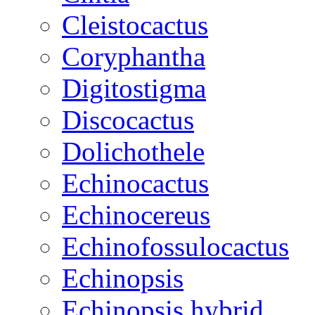
Cleistocactus
Coryphantha
Digitostigma
Discocactus
Dolichothele
Echinocactus
Echinocereus
Echinofossulocactus
Echinopsis
Echinopsis hybrid