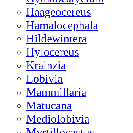
Haageocereus
Hamalocephala
Hildewintera
Hylocereus
Krainzia
Lobivia
Mammillaria
Matucana
Mediolobivia
Myrtillocactus