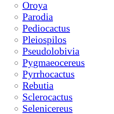
Oroya
Parodia
Pediocactus
Pleiospilos
Pseudolobivia
Pygmaeocereus
Pyrrhocactus
Rebutia
Sclerocactus
Selenicereus